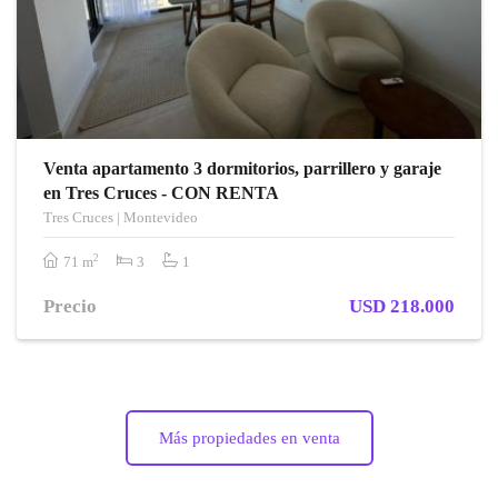
Venta apartamento 3 dormitorios, parrillero y garaje
en Tres Cruces - CON RENTA
Tres Cruces | Montevideo
2
71 m
3
1
Precio
USD 218.000
Más propiedades en venta