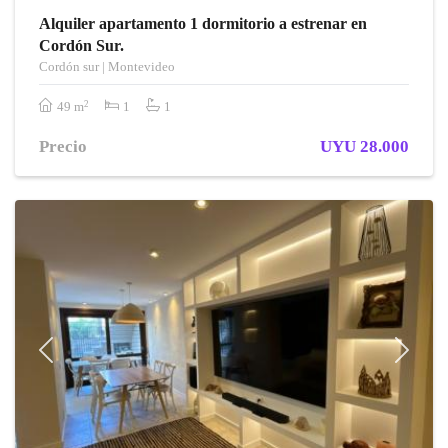
Alquiler apartamento 1 dormitorio a estrenar en
Cordón Sur.
Cordón sur | Montevideo
2
49 m
1
1
Precio
UYU 28.000
Previous
Next