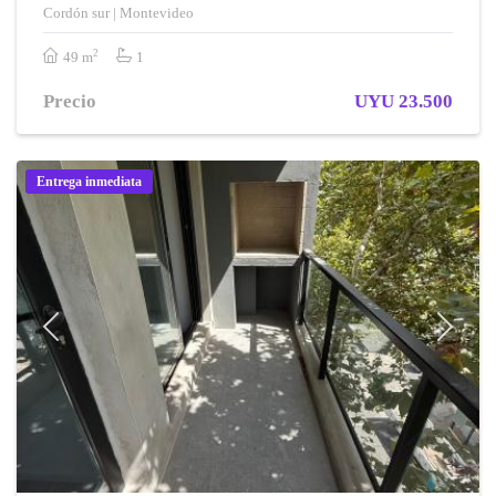
Cordón sur | Montevideo
2
49 m
1
Precio
UYU 23.500
Entrega inmediata
Previous
Next